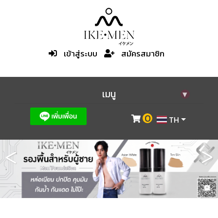
เข้าสู่ระบบ
สมัครสมาชิก
เมนู
▾
0
TH
<
>