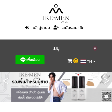
เข้าสู่ระบบ
สมัครสมาชิก
เมนู
▾
0
TH
<
>