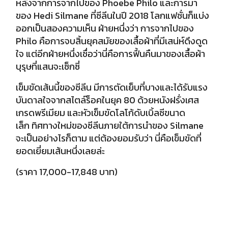
หลังจากการจากไปของ Phoebe Philo และการมา
ของ Hedi Silmane ที่ซีลีนในปี 2018 โลกแฟชั่นก็แบ่ง
ออกเป็นสองความเห็น ฝ่ายหนึ่งว่า การจากไปของ
Philo คือการจบสิ้นยุคสมัยของเสื้อผ้าที่มีเสน่ห์ดึงดูด
ใจ แต่อีกฝ่ายหนึ่งเชื่อว่านี่คือการฟื้นคืนมาของเสื้อผ้า
บุรุษที่แสนจะเซ็กซี่
เข็มขัดเส้นนี้ของซีลีน มีการตัดเย็บที่บางและได้รับแรง
บันดาลใจจากสไตล์ร็อค
ในยุค 80 ด้วยหนังฝรั่งเศส
เกรดพรีเมียม และหัวเข็มขัดโลโก้ดับเบิ้ลซีขนาด
เล็ก
ทิศทางใหม่ของซีลีนภายใต้การนำของ Silmane
จะเป็นอย่างไรก็ตาม แต่ต้องยอมรับว่า นี่คือเข็มขัดที่
ยอดเยี่ยมเส้นหนึ่งเลยล่ะ
(ราคา 17,000-17,848 บาท)