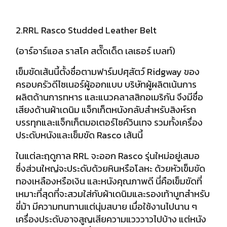
2.RRL Rasco Studded Leather Belt
(อาร์อาร์แอล ราสโค สตั๊ดเด็ด เลเธอร์ เบลท์)
เข็มขัดเส้นนี้ตั้งชื่อตามฟาร์มปศุสัตว์ Ridgway ของ
ครอบครัวดีไซเนอร์ผู้ออกแบบ
บริษัทผู้ผลิตเน้นการ
ผลิตด้านการทหาร และแนวคลาสสิกอเมริกัน จึงมีชื่อ
เสียงด้านผ้าเดนิม แจ็กเก็ตหนังกลับสำหรับสิงห์รถ
บรรทุกและแจ็กเก็ตมอเตอร์ไซค์วินเทจ รวมทั้งเครื่อง
ประดับหนังและเข็มขัด Rasco เส้นนี้
ในแต่ละฤดูกาล RRL จะออก Rasco รุ่นใหม่อยู่เสมอ
ซึ่งส่วนใหญ่จะประดับด้วยหินหรือโลหะ ด้วยหัวเข็มขัด
ทองเหลืองหรือเงิน และหนังคุณภาพดี นี่คือเข็มขัดที่
เหมาะที่สุดที่จะสวมใส่กับผ้าเดนิมและรองเท้าบูทสำหรับ
ขี่ม้า มีความทนทานแต่นุ่มสบาย เมื่อใช้งานไปนาน ๆ
เครื่องประดับอาจสูญเสียความแวววาวไปบ้าง แต่หนัง