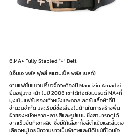
6.MA+ Fully Stapled “+” Belt
(เอ็มเอ พลัส ฟุลลี่ สแตปเปิ้ล พลัส เบลท์)
งานแฟชั่นแนวเปรี้ยวจี๊ดจะต้องมี Maurizio Amadei
ยืนอยู่แถวหน้า ในปี 2006 เขาได้ก่อตั้งแบรนด์ MA+ที่
มุ่งเน้นแฟชั่นรองเท้าหนังและคอลเลคชั่นเสื้อผ้าที่มี
จำนวนจำกัด และเริ่มมีชื่อเสียงในด้านในการสร้างพื้น
ผิวของหนังหลากหลายสีและรูปแบบ ซึ่งสามารถดูได้
จากเข็มขัดที่เขาผลิต ซึ่งมีให้เลือกทั้งสีดำเข้มและสีแดง
เลือดหมู
โดยมีความยาวเป็นพิเศษและมีดีไซน์ที่โดนใจ