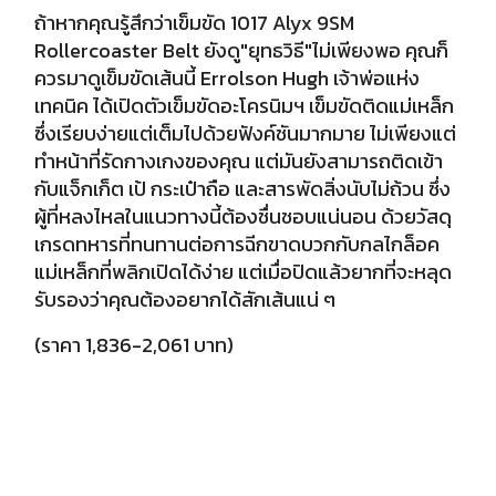
ถ้าหากคุณรู้สึกว่าเข็มขัด 1017 Alyx 9SM
Rollercoaster Belt ยังดู"ยุทธวิธี"ไม่เพียงพอ คุณก็
ควรมาดูเข็มขัดเส้นนี้
Errolson Hugh เจ้าพ่อแห่ง
เทคนิค ได้เปิดตัวเข็มขัดอะโครนิมฯ เข็มขัดติดแม่เหล็ก
ซึ่งเรียบง่ายแต่เต็มไปด้วยฟังค์ชันมากมาย ไม่เพียงแต่
ทำหน้าที่รัดกางเกงของคุณ แต่มันยังสามารถติดเข้า
กับแจ็กเก็ต เป้ กระเป๋าถือ และสารพัดสิ่งนับไม่ถ้วน ซึ่ง
ผู้ที่หลงไหลในแนวทางนี้ต้องชื่นชอบแน่นอน ด้วยวัสดุ
เกรดทหารที่ทนทานต่อการฉีกขาดบวกกับกลไกล็อค
แม่เหล็กที่พลิกเปิดได้ง่าย แต่เมื่อปิดแล้วยากที่จะหลุด
รับรองว่าคุณต้องอยากได้สักเส้นแน่ ๆ
(ราคา 1,836-2,061 บาท)