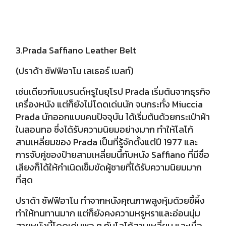
3.Prada Saffiano Leather Belt
(ปราด้า ซัฟฟิอาโน เลเธอร์ เบลท์)
เช่นเดียวกับแบรนด์หรูในยุโรป Prada เริ่มต้นจากธุรกิจ
เครื่องหนัง แต่ก็ยังไม่โดดเด่นนัก จนกระทั่ง Miuccia
Prada นักออกแบบคนปัจจุบัน ได้เริ่มต้นด้วยกระเป๋าผ้า
ในลอนทอ ซึ่งได้รับความนิยมอย่างมาก ทำให้โลโก้
สามเหลี่ยมของ Prada เป็นที่รู้จักตั้งแต่ปี 1977 และ
การจับคู่ของป้ายสามเหลี่ยมนี้กับหนัง Saffiano ที่มีชื่อ
เสียง
ก็ได้ให้กำเนิดเข็มขัดผู้ชายที่ได้รับความนิยมมาก
ที่สุด
ปราด้า ซัฟฟิอาโน ทำจากหนังคุณภาพสูงหุ้มด้วยขี้ผึ้ง
ทำให้ทนทานมาก แต่ก็ยังคงความหรูหราและอ่อนนุ่ม
สายหนังนี้โดดเด่นพอ ๆ กับโลโก้สามเหลี่ยม และเมื่อ