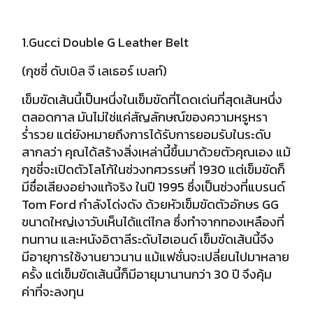
1.Gucci Double G Leather Belt
(กุชชี่ ดับเบิล จี เลเธอร์ เบลท์)
เข็มขัดเส้นนี้เป็นหนึ่งในเข็มขัดที่โดดเด่นที่สุดเส้นหนึ่ง
ตลอดกาล มันไม่ใช่แค่สัญลักษณ์ของความหรูหรา
ร่ำรวย แต่ยังหมายถึงการได้รับการยอมรับในระดับ
สากลว่า คุณได้สร้างสิ่งเหล่านี้ขึ้นมาด้วยตัวคุณเอง
แม้
กุชชี่จะเปิดตัวโลโก้ในช่วงทศวรรษที่ 1930 แต่เข็มขัดก็
มีชื่อเสียงอย่างแท้จริง
ในปี 1995 ซึ่งเป็นช่วงที่แบรนด์
Tom Ford กำลังโด่งดัง ด้วยหัวเข็มขัดตัวอักษร GG
ขนาดใหญ่เงาวับเห็นได้แต่ไกล ซึ่งทำจากทองเหลืองที่
ทนทาน และหนังอิตาลีระดับไฮเอนด์ เข็มขัดเส้นนี้จึง
มีอายุการใช้งานยาวนาน แม้แฟชั่นจะเปลี่ยนไปมาหลาย
ครั้ง
แต่เข็มขัดเส้นนี้ก็มีอายุมานานกว่า 30 ปี จึงคุ้ม
ค่าที่จะลงทุน