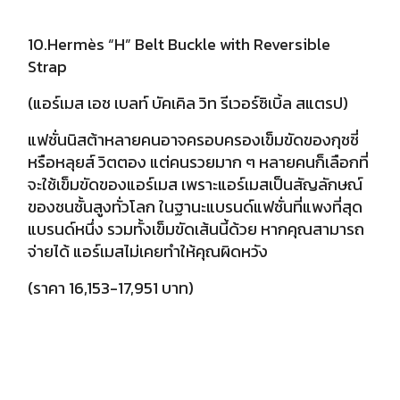
10.Hermès “H” Belt Buckle with Reversible
Strap
(แอร์เมส เอช เบลท์ บัคเคิล วิท รีเวอร์ซิเบิ้ล สแตรป)
แฟชั่นนิสต้าหลายคนอาจครอบครองเข็มขัดของกุชชี่
หรือหลุยส์ วิตตอง แต่คนรวยมาก ๆ หลายคนก็เลือกที่
จะใช้เข็มขัดของแอร์เมส เพราะแอร์เมสเป็นสัญลักษณ์
ของชนชั้นสูงทั่วโลก ในฐานะแบรนด์แฟชั่นที่แพงที่สุด
แบรนด์หนึ่ง รวมทั้งเข็มขัดเส้นนี้ด้วย หากคุณสามารถ
จ่ายได้ แอร์เมสไม่เคยทำให้คุณผิดหวัง
(ราคา 16,153-17,951 บาท)