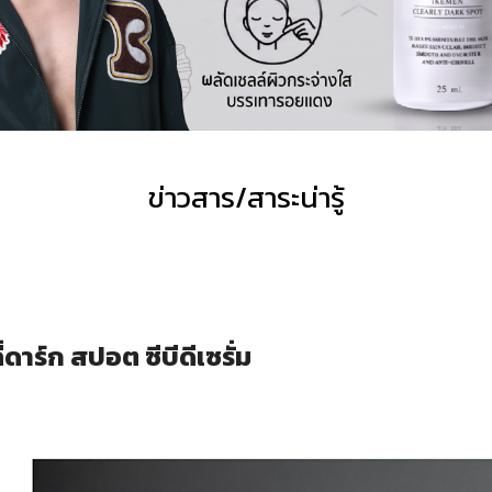
ข่าวสาร/สาระน่ารู้
ี่ดาร์ก สปอต ซีบีดีเซรั่ม