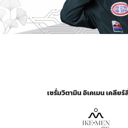
เซรั่มวิตามิน อิเคเมน เคลียร์ล