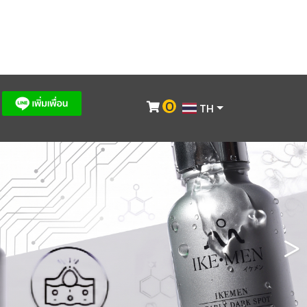
0
TH
>