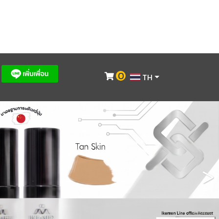
0
TH
>