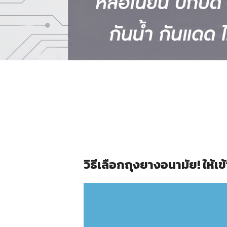
วิธีเลือกถุงยางอนามัย! ให้