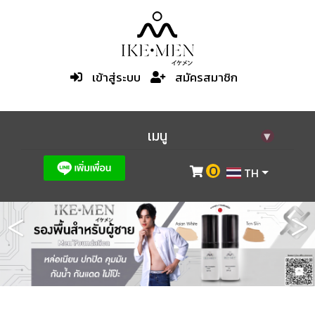
เข้าสู่ระบบ
สมัครสมาชิก
เมนู
▾
0
TH
<
>