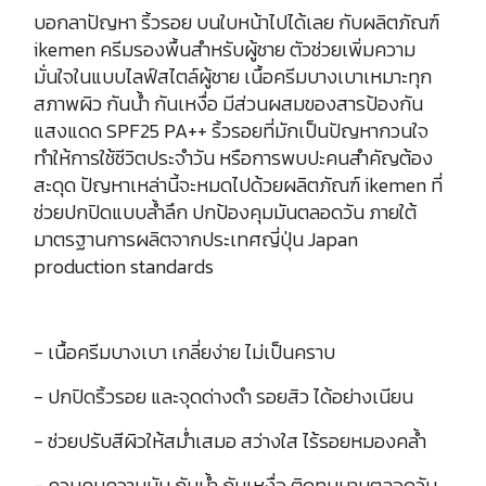
บอกลาปัญหา ริ้วรอย บนใบหน้าไปได้เลย กับผลิตภัณฑ์
ikemen ครีมรองพื้นสำหรับผู้ชาย ตัวช่วยเพิ่มความ
มั่นใจในแบบไลฟ์สไตล์ผู้ชาย เนื้อครีมบางเบาเหมาะทุก
สภาพผิว กันน้ำ กันเหงื่อ มีส่วนผสมของสารป้องกัน
แสงแดด SPF25 PA++ ริ้วรอยที่มักเป็นปัญหากวนใจ
ทำให้การใช้ชีวิตประจำวัน หรือการพบปะคนสำคัญต้อง
สะดุด ปัญหาเหล่านี้จะหมดไปด้วยผลิตภัณฑ์ ikemen ที่
ช่วยปกปิดแบบล้ำลึก ปกป้องคุมมันตลอดวัน ภายใต้
มาตรฐานการผลิตจากประเทศญี่ปุ่น Japan
production standards
- เนื้อครีมบางเบา เกลี่ยง่าย ไม่เป็นคราบ
- ปกปิดริ้วรอย และจุดด่างดำ รอยสิว ได้อย่างเนียน
- ช่วยปรับสีผิวให้สม่ำเสมอ สว่างใส ไร้รอยหมองคล้ำ
- ควบคุมความมัน กันน้ำ กันเหงื่อ ติดทนนานตลอดวัน