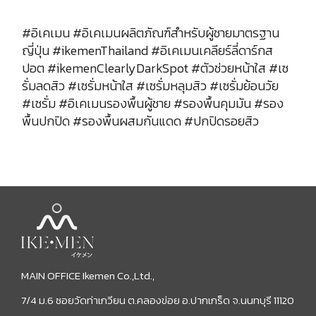
#อิเคเมน #อิเคเมนผลิตภัณฑ์สำหรับผู้ชายมาตรฐาน
ญี่ปุ่น #ikemenThailand #อิเคเมนเคลียร์ลี่ดาร์กส
ปอต #ikemenClearlyDarkSpot #ตัวช่วยหน้าใส #เซ
รั่มลดสิว #เซรั่มหน้าใส #เซรั่มหลุมสิว #เซรั่มย้อนวัย
#เซรั่ม #อิเคเมนรองพื้นผู้ชาย #รองพื้นคุมมัน #รอง
พื้นปกปิด #รองพื้นผสมกันแดด #ปกปิดรอยสิว
MAIN OFFICE Ikemen Co.,Ltd.,
7/4 ม.6 ซอยวัดท่าเกวียน ต.คลองข่อย อ.ปากเกร็ด จ.นนทบุรี 11120