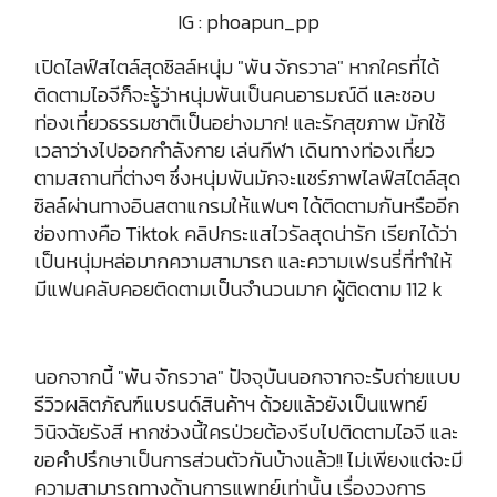
IG : phoapun_pp
เปิดไลฟ์สไตล์สุดชิลล์หนุ่ม "พัน จักรวาล" หากใครที่ได้
ติดตามไอจีก็จะรู้ว่าหนุ่มพันเป็นคนอารมณ์ดี และชอบ
ท่องเที่ยวธรรมชาติเป็นอย่างมาก! และรักสุขภาพ มักใช้
เวลาว่างไปออกกำลังกาย เล่นกีฬา เดินทางท่องเที่ยว
ตามสถานที่ต่างๆ ซึ่งหนุ่มพันมักจะแชร์ภาพไลฟ์สไตล์สุด
ชิลล์ผ่านทางอินสตาแกรมให้แฟนๆ ได้ติดตามกันหรืออีก
ช่องทางคือ Tiktok คลิปกระแสไวรัลสุดน่ารัก เรียกได้ว่า
เป็นหนุ่มหล่อมากความสามารถ และความเฟรนรี่ที่ทำให้
มีแฟนคลับคอยติดตามเป็นจำนวนมาก ผู้ติดตาม 112 k
นอกจากนี้ "พัน จักรวาล" ปัจจุบันนอกจากจะรับถ่ายแบบ
รีวิวผลิตภัณฑ์แบรนด์สินค้าฯ ด้วยแล้วยังเป็นแพทย์
วินิจฉัยรังสี หากช่วงนี้ใครป่วยต้องรีบไปติดตามไอจี และ
ขอคำปรึกษาเป็นการส่วนตัวกันบ้างแล้ว!! ไม่เพียงแต่จะมี
ความสามารถทางด้านการแพทย์เท่านั้น เรื่องวงการ